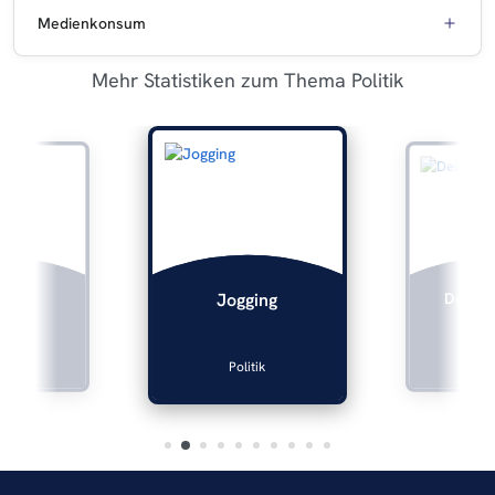
Medienkonsum
Mehr Statistiken zum Thema Politik
oste
Deichm
Jogging
itik
Pol
Politik