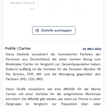
Republican Party (US)
ÖDP
0%
0%
25%
25%
50%
50%
75%
75%
100%
100%
1…
1…
Abweichung von der Norm
ERASON AIlon ©
Statistik ausklappen
Politik | Cartier
24. März 2022
Diese Statistik visualisiert die favorisierten Parteien der
Personen aus Deutschland, die einen starken Bezug zum
Modelabel Cartier im Vergleich zur Gesamtpopulation haben.
Äußerst auffällig ist die Vorliebe für die Parteien: Bündnis 90
Die Grünen, FDP, AfD und die Abneigung gegenüber den
Parteien: SPD, CDU, NPD.
Diese Grafik visualisiert, wie eine Affinität für die Marke
Cartier mit einer Vorliebe für die aufgelisteten Merkmale
korreliert. Die Affinität gibt wieder, wie stark ein Thema in einer
Zielgruppe im Vergleich zur Population über- oder