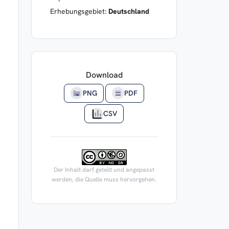
Erhebungsgebiet:
Deutschland
Download
PNG
PDF
CSV
Der Inhalt darf geteilt und angepasst
werden, die Quelle muss hervorgehen.