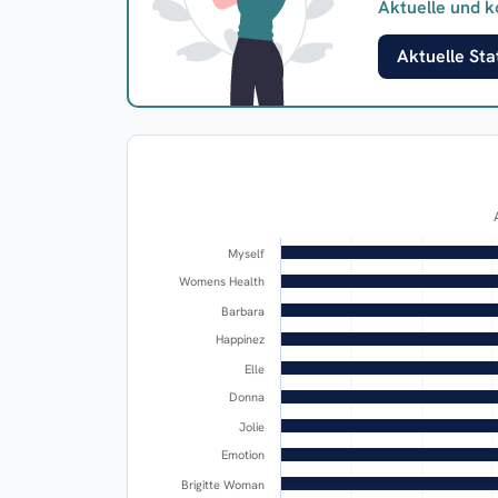
Aktuelle und k
Aktuelle Stat
Myself
Womens Health
Barbara
Happinez
Elle
Donna
Jolie
Emotion
Brigitte Woman