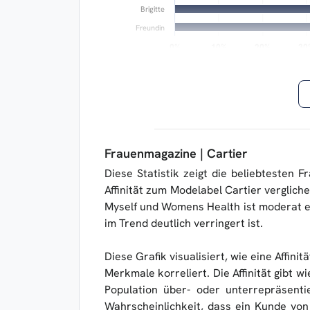
Brigitte
Freundin
0%
0%
10%
10%
20%
20%
30
30
Frauenmagazine | Cartier
Diese Statistik zeigt die beliebtesten
Affinität zum Modelabel Cartier vergliche
Myself und Womens Health ist moderat erh
im Trend deutlich verringert ist.
Diese Grafik visualisiert, wie eine Affinit
Merkmale korreliert. Die Affinität gibt w
Population über- oder unterrepräsentie
Wahrscheinlichkeit, dass ein Kunde von C