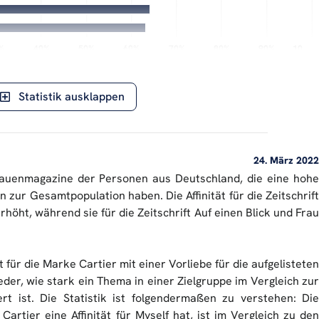
%
%
40%
40%
50%
50%
60%
60%
70%
70%
80%
80%
90%
90%
10…
10…
Abweichung von der Norm
ERASON AIlon ©
Statistik ausklappen
24. März 2022
 Frauenmagazine der Personen aus Deutschland, die eine hohe
n zur Gesamtpopulation haben. Die Affinität für die Zeitschrift
öht, während sie für die Zeitschrift Auf einen Blick und Frau
ät für die Marke Cartier mit einer Vorliebe für die aufgelisteten
ieder, wie stark ein Thema in einer Zielgruppe im Vergleich zur
rt ist. Die Statistik ist folgendermaßen zu verstehen: Die
artier eine Affinität für Myself hat, ist im Vergleich zu den