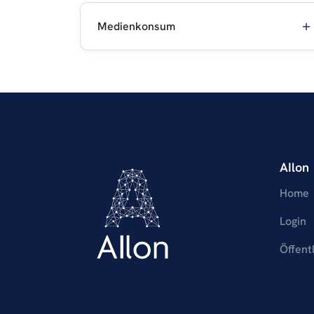
Medienkonsum
AIlon
Home
Login
Öffent