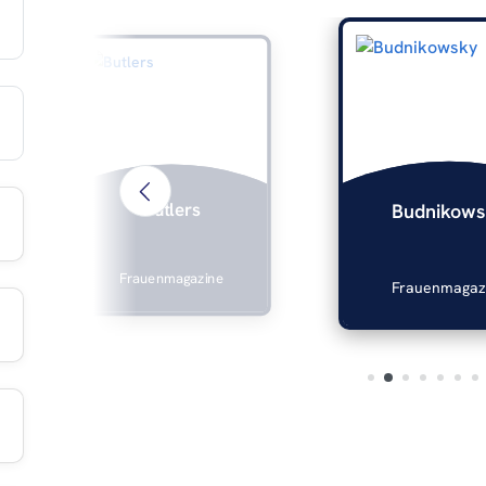
Butlers
Budnikows
Frauenmagazine
Frauenmagaz