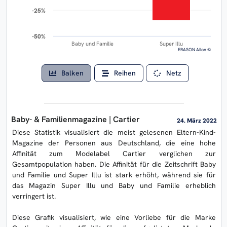
-25%
-25%
-50%
-50%
Baby und Familie
Super Illu
ERASON AIlon ©
Balken
Reihen
Netz
Baby- & Familienmagazine | Cartier
24. März 2022
Diese Statistik visualisiert die meist gelesenen Eltern-Kind-
Magazine der Personen aus Deutschland, die eine hohe
Affinität zum Modelabel Cartier verglichen zur
Gesamtpopulation haben. Die Affinität für die Zeitschrift Baby
und Familie und Super Illu ist stark erhöht, während sie für
das Magazin Super Illu und Baby und Familie erheblich
verringert ist.
Diese Grafik visualisiert, wie eine Vorliebe für die Marke