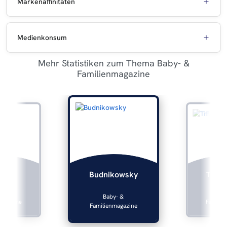
Markenaffinitäten
Medienkonsum
Mehr Statistiken zum Thema Baby- &
Familienmagazine
lers
Tiffan
Budnikowsky
y- &
Bab
Baby- &
magazine
Familien
Familienmagazine