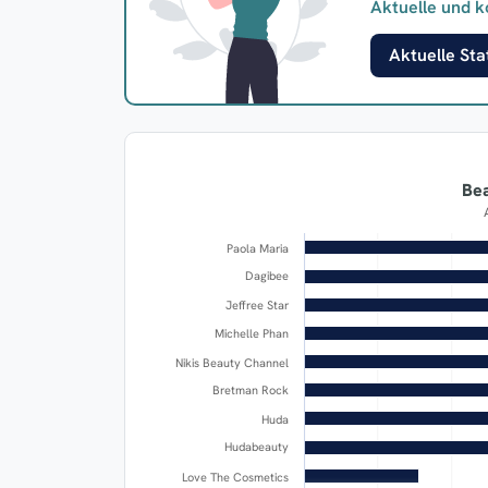
Aktuelle und k
Aktuelle Stat
Bea
Paola Maria
Dagibee
Jeffree Star
Michelle Phan
Nikis Beauty Channel
Bretman Rock
Huda
Hudabeauty
Love The Cosmetics