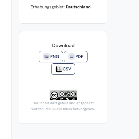
Erhebungsgebiet:
Deutschland
Download
PNG
PDF
CSV
Der Inhalt darf geteilt und angepasst
werden, die Quelle muss hervorgehen.