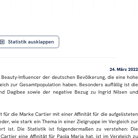
0.6%
0.6%
0.8%
0.8%
1%
1%
1.2%
1.2%
1.4%
1.4%
1.6%
1.6%
1.8%
1.8%
Abweichung von der Norm
ERASON AIlon ©
Statistik ausklappen
24. März 2022
en Beauty-Influencer der deutschen Bevölkerung, die eine hohe
leich zur Gesamtpopulation haben. Besonders auffällig ist die
und Dagibee sowie der negative Bezug zu Ingrid Nilsen und
ät für die Marke Cartier mit einer Affinität für die aufgelisteten
ieder, wie stark ein Thema in einer Zielgruppe im Vergleich zur
rt ist. Die Statistik ist folgendermaßen zu verstehen: Die
artier eine Affinität für Paola Maria hat, ist im Vergleich zu