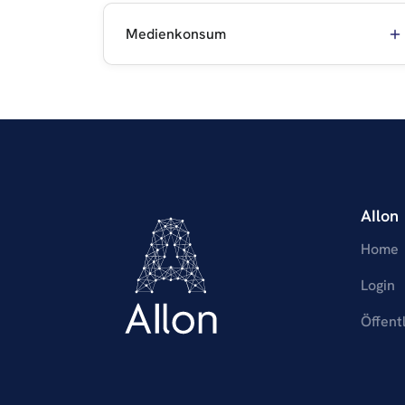
Medienkonsum
AIlon
Home
Login
Öffent