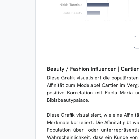
Nikkie Tutorials
Julia Beautx
0%
0%
0.2%
0.2%
0.4%
0.4%
Beauty / Fashion Influencer | Cartier
Diese Grafik visualisiert die populärst
Affinität zum Modelabel Cartier im Verg
positive Korrelation mit Paola Maria 
Bibisbeautypalace.
Diese Grafik visualisiert, wie eine Affinit
Merkmale korreliert. Die Affinität gibt w
Population über- oder unterrepräsentie
Wahrscheinlichkeit, dass ein Kunde von C