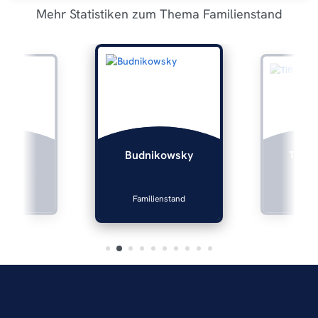
Mehr Statistiken zum Thema Familienstand
lers
Tiffan
Budnikowsky
enstand
Famili
Familienstand