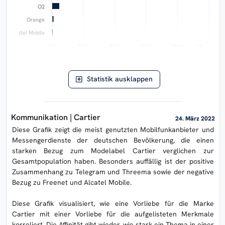
O2
Orange
Itel Mobile
0%
0%
25%
25%
50%
50%
75%
75%
100%
100%
12…
12…
Abweichung von der Norm
ERASON AIlon ©
Statistik ausklappen
Kommunikation | Cartier
24. März 2022
Diese Grafik zeigt die meist genutzten Mobilfunkanbieter und
Messengerdienste der deutschen Bevölkerung, die einen
starken Bezug zum Modelabel Cartier verglichen zur
Gesamtpopulation haben. Besonders auffällig ist der positive
Zusammenhang zu Telegram und Threema sowie der negative
Bezug zu Freenet und Alcatel Mobile.
Diese Grafik visualisiert, wie eine Vorliebe für die Marke
Cartier mit einer Vorliebe für die aufgelisteten Merkmale
korreliert. Die Affinität gibt wieder, wie stark ein Thema in einer