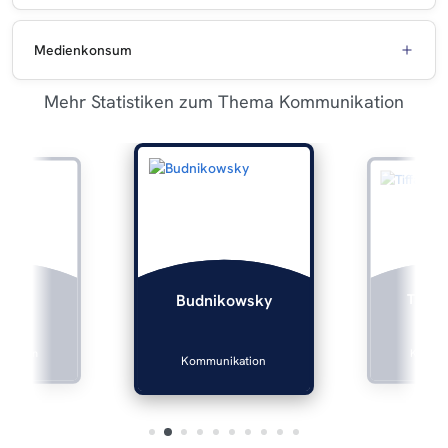
Medienkonsum
Mehr Statistiken zum Thema Kommunikation
lers
Tiffan
Budnikowsky
ikation
Kommun
Kommunikation