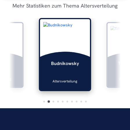
Mehr Statistiken zum Thema Altersverteilung
lers
Tiffan
Budnikowsky
rteilung
Altersve
Altersverteilung