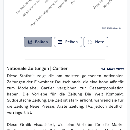
Die Welt Kompakt
Frankfurter allgemeine Zeitung
Ärzte Zeitung
Süddeutsche Zeitung
Handelsblatt
Neue Presse
ERASON AIlon ©
Balken
Reihen
Netz
Nationale Zeitungen | Cartier
24. März 2022
Diese Statistik zeigt die am meisten gelesenen nationalen
Zeitungen der Einwohner Deutschlands, die eine hohe Affinität
zum Modelabel Cartier verglichen zur Gesamtpopulation
haben. Die Vorliebe für die Zeitung Die Welt Kompakt,
Süddeutsche Zeitung, Die Zeit ist stark erhöht, während sie für
die Zeitung Neue Presse, Ärzte Zeitung, TAZ jedoch deutlich
verringert ist.
Diese Grafik visualisiert, wie eine Vorliebe für die Marke