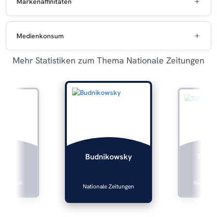
Markenaffinitäten
Medienkonsum
Mehr Statistiken zum Thema Nationale Zeitungen
lers
Tiffan
Budnikowsky
 Zeitungen
Nationale
Nationale Zeitungen