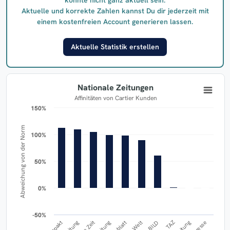
Aktuelle und korrekte Zahlen kannst Du dir jederzeit mit
einem kostenfreien Account generieren lassen.
Aktuelle Statistik erstellen
Nationale Zeitungen
Affinitäten von Cartier Kunden
150%
150%
Abweichung von der Norm
100%
100%
50%
50%
0%
0%
-50%
-50%
TAZ
Die Welt
BILD
Die Zeit