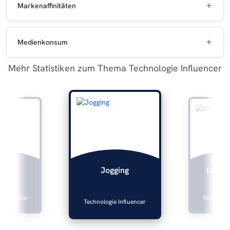
Markenaffinitäten
Medienkonsum
Mehr Statistiken zum Thema Technologie Influencer
oste
Deichm
Jogging
 Influencer
Technologie
Technologie Influencer