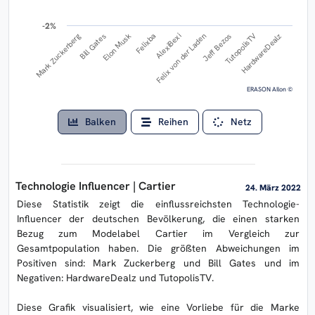
-2%
-2%
TutopolisTV
Mark Zuckerberg
Felixba
Jeff Bezos
Elon Musk
Felix von der Laden
HardwareDealz
Bill Gates
AlexiBexi
ERASON AIlon ©
Balken
Reihen
Netz
Technologie Influencer | Cartier
24. März 2022
Diese Statistik zeigt die einflussreichsten Technologie-
Influencer der deutschen Bevölkerung, die einen starken
Bezug zum Modelabel Cartier im Vergleich zur
Gesamtpopulation haben. Die größten Abweichungen im
Positiven sind: Mark Zuckerberg und Bill Gates und im
Negativen: HardwareDealz und TutopolisTV.
Diese Grafik visualisiert, wie eine Vorliebe für die Marke