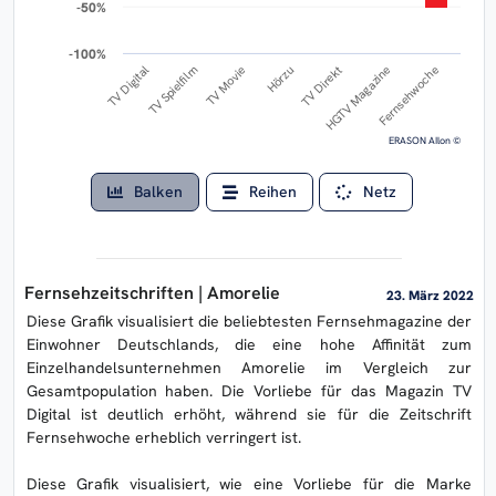
-50%
-50%
-100%
-100%
HGTV Magazine
TV Digital
TV Movie
TV Direkt
Fernsehwoche
TV Spielfilm
Hörzu
ERASON AIlon ©
Balken
Reihen
Netz
Fernsehzeitschriften | Amorelie
23. März 2022
Diese Grafik visualisiert die beliebtesten Fernsehmagazine der
Einwohner Deutschlands, die eine hohe Affinität zum
Einzelhandelsunternehmen Amorelie im Vergleich zur
Gesamtpopulation haben. Die Vorliebe für das Magazin TV
Digital ist deutlich erhöht, während sie für die Zeitschrift
Fernsehwoche erheblich verringert ist.
Diese Grafik visualisiert, wie eine Vorliebe für die Marke