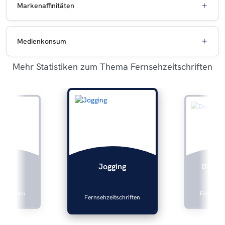
Markenaffinitäten
Medienkonsum
Mehr Statistiken zum Thema Fernsehzeitschriften
oste
Deichm
Jogging
tschriften
Fernsehzei
Fernsehzeitschriften