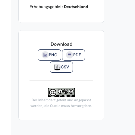
Erhebungsgebiet:
Deutschland
Download
PNG
PDF
CSV
Der Inhalt darf geteilt und angepasst
werden, die Quelle muss hervorgehen.