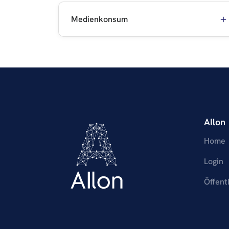
Medienkonsum
AIlon
Home
Login
Öffent