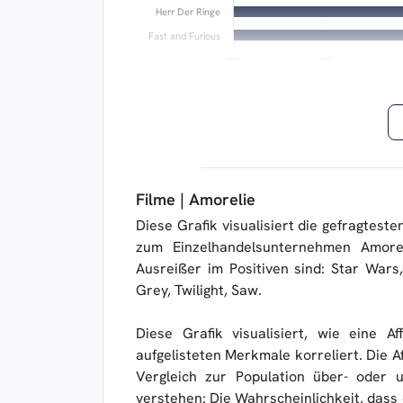
Herr Der Ringe
Fast and Furious
0%
0%
1%
1%
Filme | Amorelie
Diese Grafik visualisiert die gefragtes
zum Einzelhandelsunternehmen Amorel
Ausreißer im Positiven sind: Star Wars,
Grey, Twilight, Saw.
Diese Grafik visualisiert, wie eine Af
aufgelisteten Merkmale korreliert. Die Af
Vergleich zur Population über- oder u
verstehen: Die Wahrscheinlichkeit, dass 