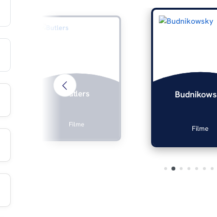
Butlers
Budnikows
Filme
Filme