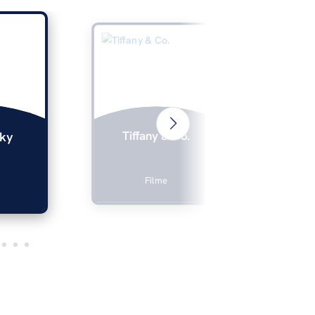
Tiffany & Co.
ky
Filme