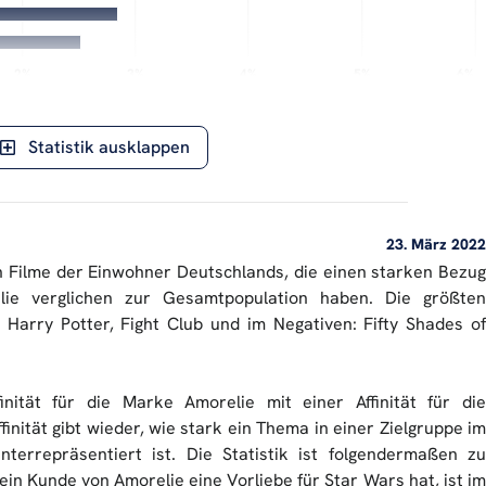
2%
2%
3%
3%
4%
4%
5%
5%
6%
6%
Abweichung von der Norm
ERASON AIlon ©
Statistik ausklappen
23. März 2022
ten Filme der Einwohner Deutschlands, die einen starken Bezug
ie verglichen zur Gesamtpopulation haben. Die größten
 Harry Potter, Fight Club und im Negativen: Fifty Shades of
finität für die Marke Amorelie mit einer Affinität für die
finität gibt wieder, wie stark ein Thema in einer Zielgruppe im
nterrepräsentiert ist. Die Statistik ist folgendermaßen zu
ein Kunde von Amorelie eine Vorliebe für Star Wars hat, ist im