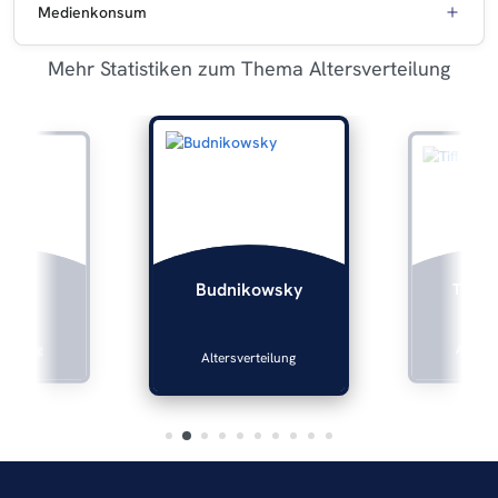
Medienkonsum
Mehr Statistiken zum Thema Altersverteilung
lers
Tiffan
Budnikowsky
rteilung
Altersve
Altersverteilung