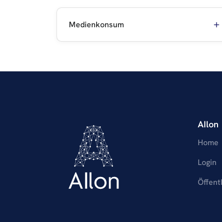
Medienkonsum
AIlon
Home
Login
Öffent