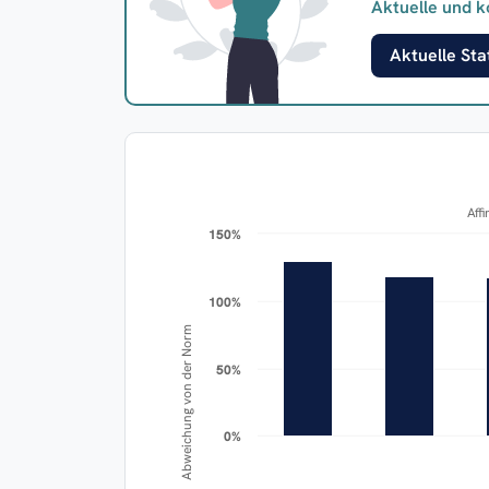
Aktuelle und k
Aktuelle Stat
Aff
150%
150%
100%
100%
Abweichung von der Norm
50%
50%
0%
0%