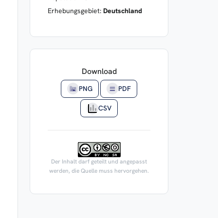
Erhebungsgebiet:
Deutschland
Download
PNG
PDF
CSV
Der Inhalt darf geteilt und angepasst
werden, die Quelle muss hervorgehen.