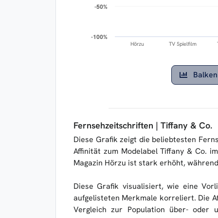
-50%
-50%
-100%
-100%
Hörzu
TV Spielfilm
Balken
Fernsehzeitschriften | Tiffany & Co.
Diese Grafik zeigt die beliebtesten Fer
Affinität zum Modelabel Tiffany & Co. i
Magazin Hörzu ist stark erhöht, während 
Diese Grafik visualisiert, wie eine Vor
aufgelisteten Merkmale korreliert. Die Af
Vergleich zur Population über- oder u