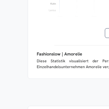
Kotn
Lanius
-20%
-20%
0%
0%
20%
20%
Fashionslow | Amorelie
Diese Statistik visualisiert der P
Einzelhandelsunternehmen Amorelie ver