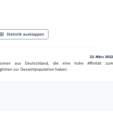
40%
40%
60%
60%
80%
80%
100%
100%
120%
120%
140%
140%
160%
160%
Abweichung von der Norm
ERASON AIlon ©
Statistik ausklappen
23. März 2022
ersonen aus Deutschland, die eine hohe Affinität zum
glichen zur Gesamtpopulation haben.