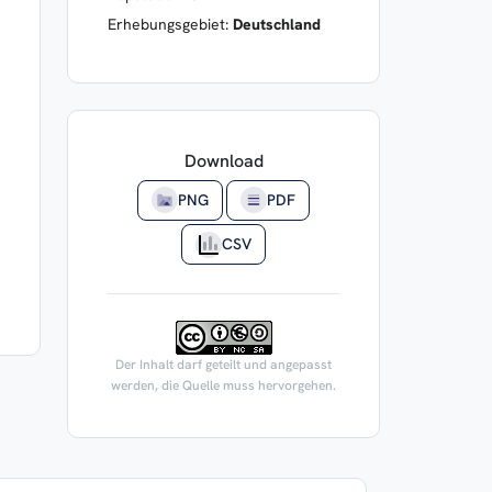
Erhebungsgebiet:
Deutschland
Download
PNG
PDF
CSV
Der Inhalt darf geteilt und angepasst
werden, die Quelle muss hervorgehen.