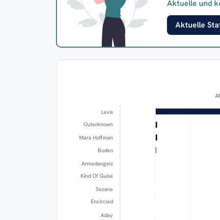
Aktuelle und k
Aktuelle Stat
A
Levis
Outerknown
Mara Hoffman
Boden
Armedangels
Kind Of Guise
Sezane
Encircled
Aday