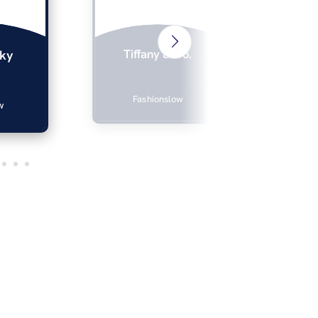
Tiffany & Co.
ky
Fashionslow
w