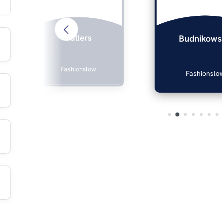
Butlers
Budnikows
Fashionslow
Fashionslo