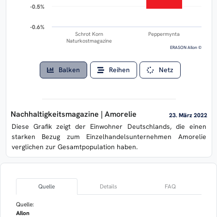
-0.5%
-0.5%
-0.6%
-0.6%
Schrot Korn
Peppermynta
Naturkostmagazine
ERASON AIlon ©
Balken
Reihen
Netz
Nachhaltigkeitsmagazine | Amorelie
23. März 2022
Diese Grafik zeigt der Einwohner Deutschlands, die einen
starken Bezug zum Einzelhandelsunternehmen Amorelie
verglichen zur Gesamtpopulation haben.
Quelle
Details
FAQ
Quelle:
AIlon