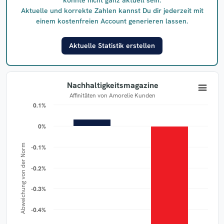
Aktuelle und korrekte Zahlen kannst Du dir jederzeit mit
einem kostenfreien Account generieren lassen.
Aktuelle Statistik erstellen
Nachhaltigkeitsmagazine
Affinitäten von Amorelie Kunden
0.1%
0.1%
0%
0%
Abweichung von der Norm
-0.1%
-0.1%
-0.2%
-0.2%
-0.3%
-0.3%
-0.4%
-0.4%