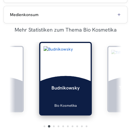
Medienkonsum
Mehr Statistiken zum Thema Bio Kosmetika
lers
Tiffan
Budnikowsky
smetika
Bio Ko
Bio Kosmetika