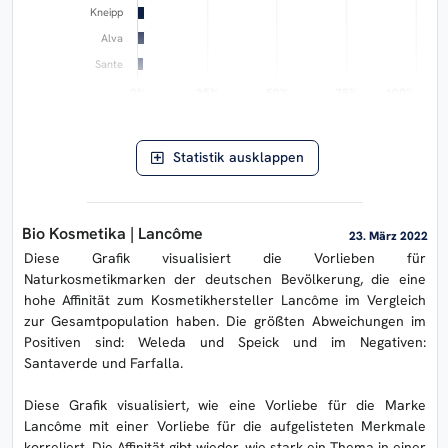
Kneipp
Alva
Sante
0%
0%
25%
25%
50%
50%
75%
75%
100%
100%
Abweichung von der Norm
ERASON AIlon ©
Statistik ausklappen
Bio Kosmetika | Lancôme
23. März 2022
Diese Grafik visualisiert die Vorlieben für
Naturkosmetikmarken der deutschen Bevölkerung, die eine
hohe Affinität zum Kosmetikhersteller Lancôme im Vergleich
zur Gesamtpopulation haben. Die größten Abweichungen im
Positiven sind: Weleda und Speick und im Negativen:
Santaverde und Farfalla.
Diese Grafik visualisiert, wie eine Vorliebe für die Marke
Lancôme mit einer Vorliebe für die aufgelisteten Merkmale
korreliert. Die Affinität gibt wieder, wie stark ein Thema in einer