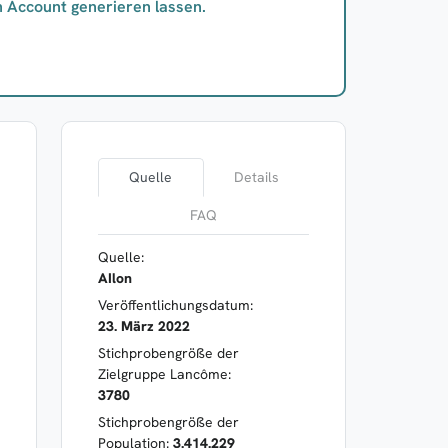
n Account generieren lassen.
Quelle
Details
FAQ
Quelle:
AIlon
Veröffentlichungsdatum:
23. März 2022
Stichprobengröße der
Zielgruppe Lancôme:
3780
Stichprobengröße der
Population:
3.414.229