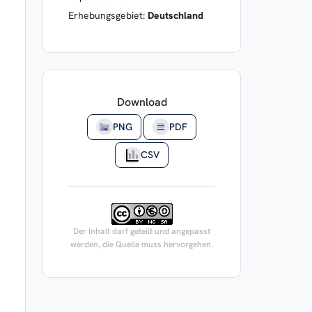
Erhebungsgebiet:
Deutschland
Download
PNG
PDF
CSV
Der Inhalt darf geteilt und angepasst
werden, die Quelle muss hervorgehen.