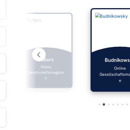
Butlers
Budnikows
Online
Online
Gesellschaftsmagazin
Gesellschaftsm
e
e