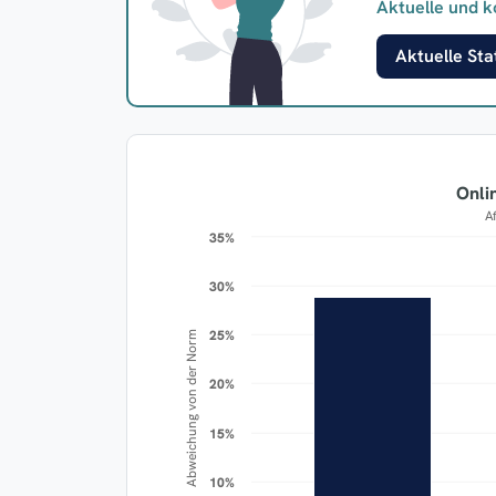
Aktuelle und k
Aktuelle Stat
Onli
A
35%
35%
30%
30%
25%
25%
Abweichung von der Norm
20%
20%
15%
15%
10%
10%