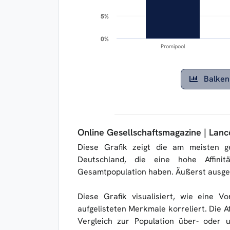
5%
5%
0%
0%
Promipool
Balken
Online Gesellschaftsmagazine | Lan
Diese Grafik zeigt die am meisten g
Deutschland, die eine hohe Affini
Gesamtpopulation haben. Äußerst ausgepr
Diese Grafik visualisiert, wie eine V
aufgelisteten Merkmale korreliert. Die Af
Vergleich zur Population über- oder u