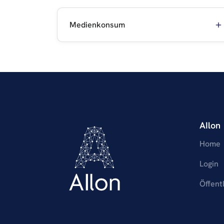
Medienkonsum
AIlon
Home
Login
Öffent