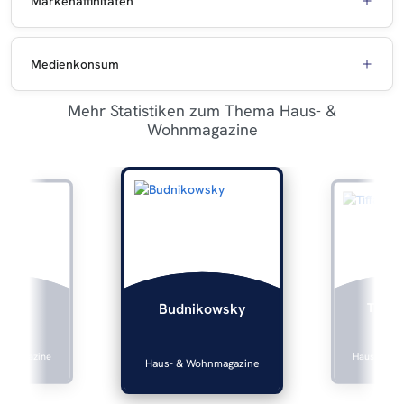
Markenaffinitäten
Medienkonsum
Mehr Statistiken zum Thema Haus- &
Wohnmagazine
lers
Tiffan
Budnikowsky
hnmagazine
Haus- & Wo
Haus- & Wohnmagazine