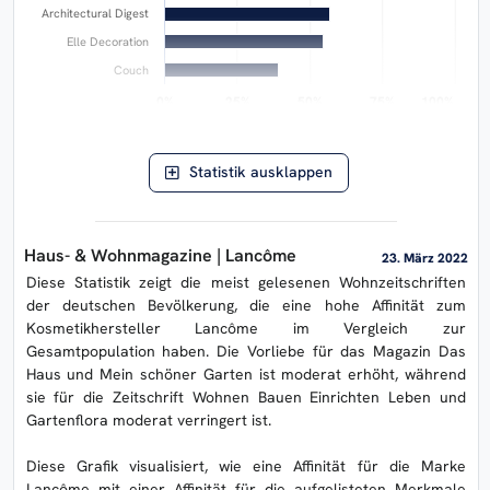
Architectural Digest
Elle Decoration
Couch
0%
0%
25%
25%
50%
50%
75%
75%
100%
100%
Abweichung von der Norm
ERASON AIlon ©
Statistik ausklappen
Haus- & Wohnmagazine | Lancôme
23. März 2022
Diese Statistik zeigt die meist gelesenen Wohnzeitschriften
der deutschen Bevölkerung, die eine hohe Affinität zum
Kosmetikhersteller Lancôme im Vergleich zur
Gesamtpopulation haben. Die Vorliebe für das Magazin Das
Haus und Mein schöner Garten ist moderat erhöht, während
sie für die Zeitschrift Wohnen Bauen Einrichten Leben und
Gartenflora moderat verringert ist.
Diese Grafik visualisiert, wie eine Affinität für die Marke
Lancôme mit einer Affinität für die aufgelisteten Merkmale