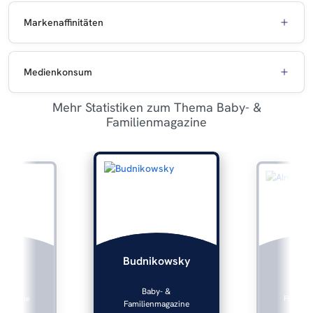
Markenaffinitäten
Medienkonsum
Mehr Statistiken zum Thema Baby- &
Familienmagazine
lers
Alna
Budnikowsky
y- &
Bab
Baby- &
magazine
Familien
Familienmagazine