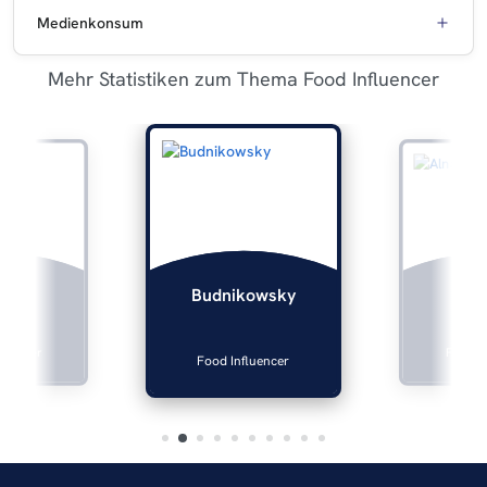
Medienkonsum
Mehr Statistiken zum Thema Food Influencer
lers
Alna
Budnikowsky
fluencer
Food In
Food Influencer