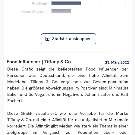
Krautkopf
Yotam Ottolenghi
0%
0%
1%
1%
2%
2%
3%
3%
Abweichung von der Norm
ERASON AIlon ©
Statistik ausklappen
Food Influencer | Tiffany & Co.
23. März 2022
Diese Grafik zeigt die beliebtesten Food Influencer der
Personen aus Deutschland, die eine hohe Affinität zum
Modelabel Tiffany & Co. verglichen zur Gesamtpopulation
haben. Die größten Abweichungen im Positiven sind: Minimalist
Baker und So Vegan und im Negativen: Johann Lafer und Ralf
Zacherl.
Diese Grafik visualisiert, wie eine Vorliebe für die Marke
Tiffany & Co. mit einer Affinität für die aufgelisteten Merkmale
korreliert. Die Affinität gibt wieder, wie stark ein Thema in einer
Zielgruppe im Vergleich zur Population über- oder