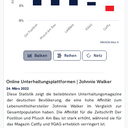
0%
0%
-5%
-5%
Der Postillon
9GAG
Pfusch Am Bau
Catfly
LadBible
ERASON AIlon ©
Balken
Reihen
Netz
Online Unterhaltungsplattformen | Johnnie Walker
24. März 2022
Diese Statistik zeigt die beliebtesten Unterhaltungsmagazine
der deutschen Bevölkerung, die eine hohe Affinität zum
Lebensmittelhersteller Johnnie Walker im Vergleich zur
Gesamtpopulation haben. Die Affinität für die Zeitschrift Der
Postillon und Pfusch Am Bau ist stark erhöht, während sie für
das Magazin Catfly und 9GAG erheblich verringert ist.