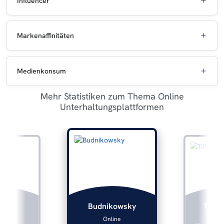
Influencer
Markenaffinitäten
Medienkonsum
Mehr Statistiken zum Thema Online
Unterhaltungsplattformen
lers
Tiffan
Budnikowsky
ine
Onl
Online